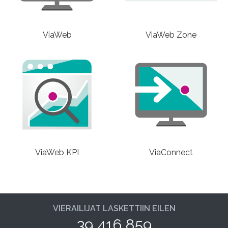
ViaWeb
ViaWeb Zone
ViaWeb KPI
ViaConnect
VIERAILIJAT LASKETTIIN EILEN
39 416 859