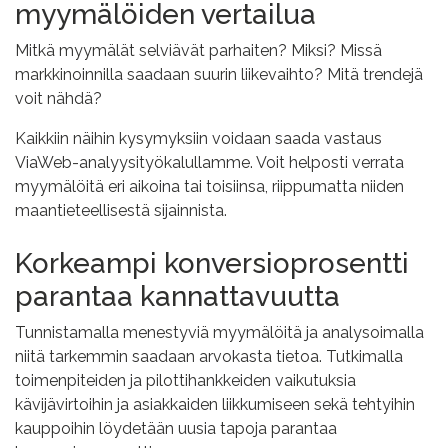
myymälöiden vertailua
Mitkä myymälät selviävät parhaiten? Miksi? Missä
markkinoinnilla saadaan suurin liikevaihto? Mitä trendejä
voit nähdä?
Kaikkiin näihin kysymyksiin voidaan saada vastaus
ViaWeb-analyysityökalullamme. Voit helposti verrata
myymälöitä eri aikoina tai toisiinsa, riippumatta niiden
maantieteellisestä sijainnista.
Korkeampi konversioprosentti
parantaa kannattavuutta
Tunnistamalla menestyviä myymälöitä ja analysoimalla
niitä tarkemmin saadaan arvokasta tietoa. Tutkimalla
toimenpiteiden ja pilottihankkeiden vaikutuksia
kävijävirtoihin ja asiakkaiden liikkumiseen sekä tehtyihin
kauppoihin löydetään uusia tapoja parantaa