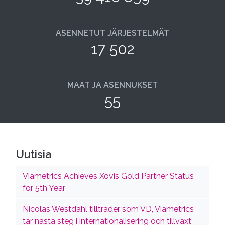
ASENNETUT JÄRJESTELMÄT
17 502
MAAT JA ASENNUKSET
55
Uutisia
Viametrics Achieves Xovis Gold Partner Status
for 5th Year
Nicolas Westdahl tillträder som VD, Viametrics
tar nästa steg i internationalisering och tillväxt