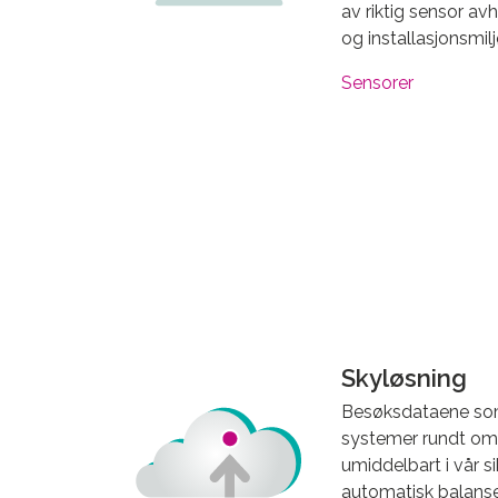
av riktig sensor a
og installasjonsmilj
Sensorer
Skyløsning
Besøksdataene som
systemer rundt omk
umiddelbart i vår s
automatisk balanse