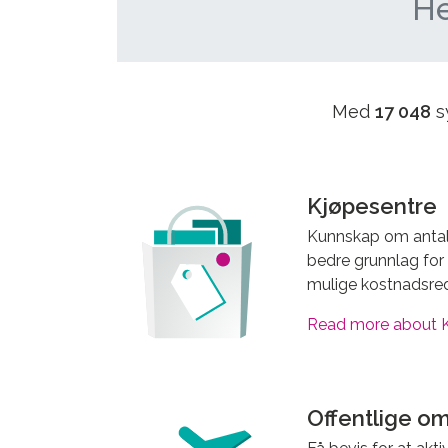
He
Med
17 048
s
Kjøpesentre
Kunnskap om antall
bedre grunnlag for
mulige kostnadsred
Read more about K
Offentlige o