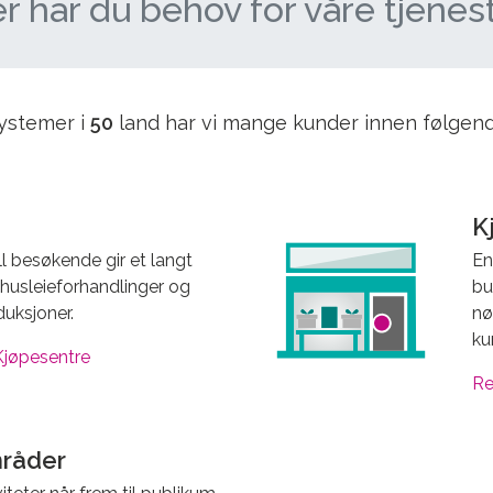
r har du behov for våre tjenes
ystemer i
50
land har vi mange kunder innen følgen
K
 besøkende gir et langt
En
 husleieforhandlinger og
bu
uksjoner.
nø
ku
jøpesentre
Re
mråder