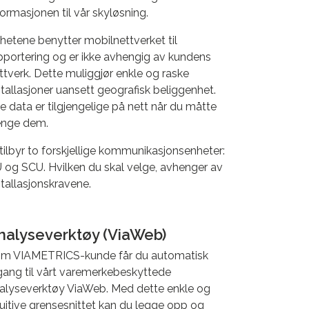
formasjonen til vår skyløsning.
hetene benytter mobilnettverket til
pportering og er ikke avhengig av kundens
ttverk. Dette muliggjør enkle og raske
stallasjoner uansett geografisk beliggenhet.
le data er tilgjengelige på nett når du måtte
enge dem.
 tilbyr to forskjellige kommunikasjonsenheter:
 og SCU. Hvilken du skal velge, avhenger av
stallasjonskravene.
nalyseverktøy (ViaWeb)
m VIAMETRICS-kunde får du automatisk
lgang til vårt varemerkebeskyttede
alyseverktøy ViaWeb. Med dette enkle og
tuitive grensesnittet kan du legge opp og