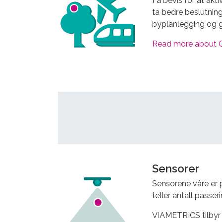
Få bevis for at akti
ta bedre beslutnin
byplanlegging og g
Read more about O
Sensorer
Sensorene våre er p
teller antall passeri
VIAMETRICS tilbyr e