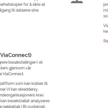
kerhetskopier for å sikre at
pr
ilgang til dataene sine.
må
so
Vi
he
Re
(ViaConnect)
grere besøkstellingen i et
ystem gjennom vår
e ViaConnect.
lattform som kan kobles til
emer. Vi kan skreddersy
undeorganisasjonens krav.
 kan besøkstallet analyseres
nøkkeltall i BI-systemet,