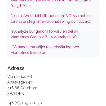
Viametrics Achieves Xovis Gold Partner Status
for 5th Year
Nicolas Westdahl tillträder som VD, Viametrics
tar nästa steg i internationalisering och tillväxt
mAnalyze blir genom förvärv en del av
Viametrics Group AB – ViaAnalyze AB
ICA handlarna väljer realtidsräkning och
Viametrics levererar
Adress
Viametrics AB
Ånäsvägen 44
416 68 Göteborg
SWEDEN
+46 (0)31 750 40 30