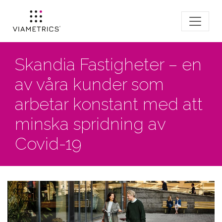
Skandia Fastigheter – en
av våra kunder som
arbetar konstant med att
minska spridning av
Covid-19