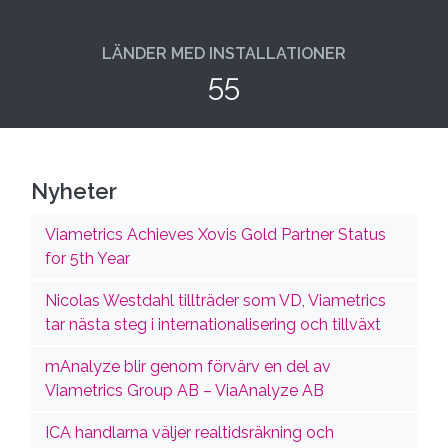
LÄNDER MED INSTALLATIONER
55
Nyheter
Viametrics Achieves Xovis Gold Partner Status
for 5th Year
Nicolas Westdahl tillträder som VD, Viametrics
tar nästa steg i internationalisering och tillväxt
mAnalyze blir genom förvärv en del av
Viametrics Group AB – ViaAnalyze AB
ICA handlarna väljer realtidsräkning och