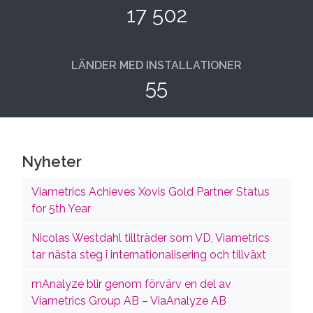
17 502
LÄNDER MED INSTALLATIONER
55
Nyheter
Viametrics Achieves Xovis Gold Partner Status
for 5th Year
Nicolas Westdahl tillträder som VD, Viametrics
tar nästa steg i internationalisering och tillväxt
mAnalyze blir genom förvärv en del av
Viametrics Group AB – ViaAnalyze AB