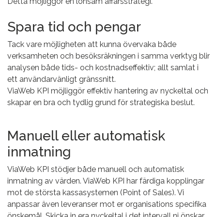
Detta möjliggör en lönsam affärsstrategi.
Spara tid och pengar
Tack vare möjligheten att kunna övervaka både
verksamheten och besöksräkningen i samma verktyg blir
analysen både tids- och kostnadseffektiv; allt samlat i
ett användarvänligt gränssnitt.
ViaWeb KPI möjliggör effektiv hantering av nyckeltal och
skapar en bra och tydlig grund för strategiska beslut.
Manuell eller automatisk
inmatning
ViaWeb KPI stödjer både manuell och automatisk
inmatning av värden. ViaWeb KPI har färdiga kopplingar
mot de största kassasystemen (Point of Sales). Vi
anpassar även leveranser mot er organisations specifika
önskemål. Skicka in era nyckeltal i det intervall ni önskar