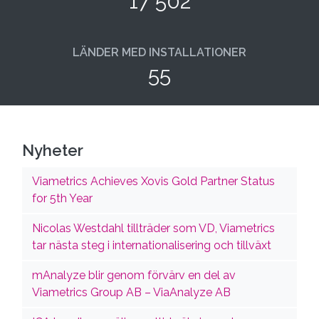
17 502
LÄNDER MED INSTALLATIONER
55
Nyheter
Viametrics Achieves Xovis Gold Partner Status
for 5th Year
Nicolas Westdahl tillträder som VD, Viametrics
tar nästa steg i internationalisering och tillväxt
mAnalyze blir genom förvärv en del av
Viametrics Group AB – ViaAnalyze AB