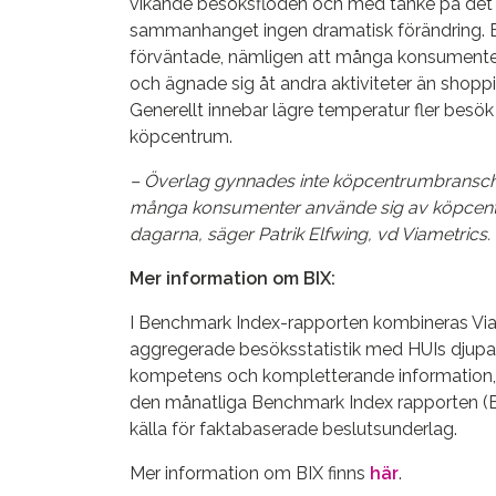
vikande besöksflöden och med tanke på det 
sammanhanget ingen dramatisk förändring. E
förväntade, nämligen att många konsumenter 
och ägnade sig åt andra aktiviteter än shoppi
Generellt innebar lägre temperatur fler besö
köpcentrum.
– Överlag gynnades inte köpcentrumbrans
många konsumenter använde sig av köpcen
dagarna, säger Patrik Elfwing, vd Viametrics.
Mer information om BIX:
I Benchmark Index-rapporten kombineras Via
aggregerade besöksstatistik med HUIs djupa 
kompetens och kompletterande information, i
den månatliga Benchmark Index rapporten (BIX
källa för faktabaserade beslutsunderlag.
Mer information om BIX finns
här
.