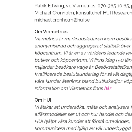
Patrik Elfwing, vd Viametrics, 070-365 10 65
Michael Cronholm, konsultchef HUI Research,
michael.cronholm@hui.se
Om Viametrics
Viametrics är marknadsledaren inom besöks
anonymiserad och aggregerad statistik över 
köpcentrum. Vi är en av världens ledande le
butiker och köpcentrum. Vi finns idag i 50 lä
miljarder besökare varje år. Besöksstatistik
kvalificerade beslutsunderlag för såväl daglig
våra kunder återfinns bland butikskedjor, köp
information om Viametrics finns
här
.
Om HUI
Vi älskar att undersöka, mäta och analysera 
affärsmodeller ser ut och hur handel och desti
HUI hjälpt våra kunder att förstå omvärlden, 
kommunicera med hjälp av väl underbyggd 