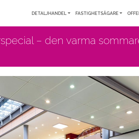
DETALJHANDEL
FASTIGHETSÄGARE
OFFE
pecial – den varma sommare