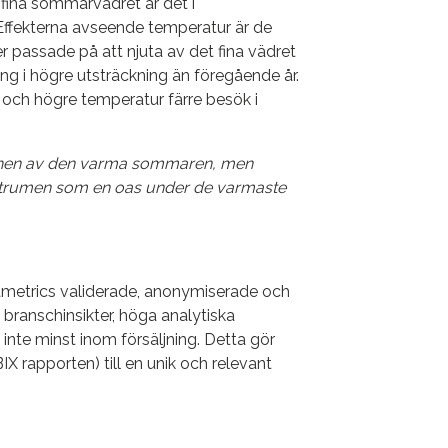
fina sommarvädret är det i
ffekterna avseende temperatur är de
passade på att njuta av det fina vädret
ng i högre utsträckning än föregående år.
k och högre temperatur färre besök i
chen av den varma sommaren, men
trumen som en oas under de varmaste
metrics validerade, anonymiserade och
branschinsikter, höga analytiska
nte minst inom försäljning. Detta gör
 rapporten) till en unik och relevant