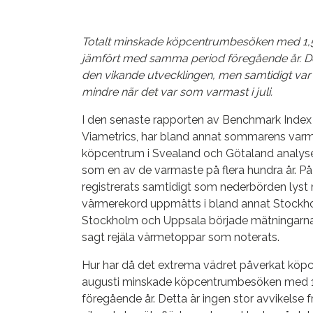
Totalt minskade köpcentrumbesöken med 1,5
jämfört med samma period föregående år. Det f
den vikande utvecklingen, men samtidigt var 
mindre när det var som varmast i juli.
I den senaste rapporten av Benchmark Index
Viametrics, har bland annat sommarens varm
köpcentrum i Svealand och Götaland analyser
som en av de varmaste på flera hundra år. På
registrerats samtidigt som nederbörden lyst 
värmerekord uppmätts i bland annat Stockho
Stockholm och Uppsala började mätningarna i
sagt rejäla värmetoppar som noterats.
Hur har då det extrema vädret påverkat köpc
augusti minskade köpcentrumbesöken med 1
föregående år. Detta är ingen stor avvikelse