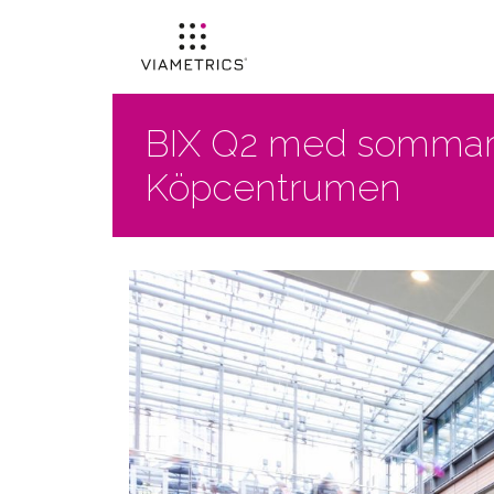
BIX Q2 med sommars
Köpcentrumen