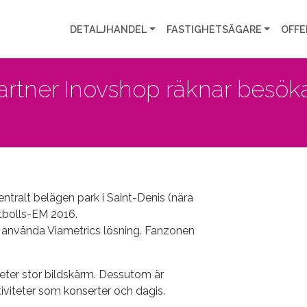
DETALJHANDEL
FASTIGHETSÄGARE
OFFE
artner Inovshop räknar besöka
centralt belägen park i Saint-Denis (nära
tbolls-EM 2016.
t använda Viametrics lösning. Fanzonen
eter stor bildskärm. Dessutom är
tiviteter som konserter och dagis.