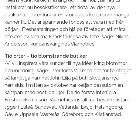
med mycket kakel, mässing och marmor. Viametrics
installerar nu besöksräknare i ett tiotal av den nya
butikerna. – Interflora är en stor publik kedja som mänga
känner till. Det är spännande för oss att vara med från
början i Freshsatsningen och hjälpa företaget att mäta
effekten av sina marknadsföringsaktiviteter, säger Niklas
Andersson, kundansvarig hos Viametrics.
Tio orter – tio blomstrande butiker
-Vi vill inspirera våra kunder till nya idéer kring blommor
och inredning, säger Interfloras VD med det för företaget
så lämpliga namnet John Lilja på butikskedjans nya
hemsida. I mitten av oktober har kedjan dessutom en
kampanj med höstliga liljor! De tio första Interflora
Freshbutikerna som Viametrics installerar besökmästare i
ligger i Luleå, Sundsvall, Vetlanda, Eksjö, Helsingborg,
Gävle, Uppsala, Västerås, Göteborg och Kristianstad.