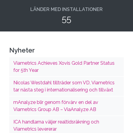
LÄNDER MED INSTALLATIONER
55
Nyheter
Viametrics Achieves Xovis Gold Partner Status
for 5th Year
Nicolas Westdahl tillträder som VD, Viametrics
tar nästa steg i internationalisering och tillväxt
mAnalyze blir genom förvärv en del av
Viametrics Group AB – ViaAnalyze AB
ICA handlarna väljer realtidsräkning och
Viametrics levererar