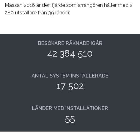
Mässan 2016 är den fjärde som arrangören håller med 2
280 utställare från 39 länder.
BESÖKARE RÄKNADE IGÅR
42 384 510
ANTAL SYSTEM INSTALLERADE
17 502
LÄNDER MED INSTALLATIONER
55