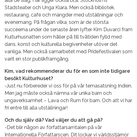
alla de slag. Här ligger också bl.a. Stockholms
Stadsteater och Unga Klara. Men också bibliotek,
restaurang, café och mängder med utställningar och
evenemang. På frågan vilka, som är de största
succéerna under de senaste åren lyfter Kim Duvarci fram
Kulturhusnatten som håller på till tvåtiden fylld med
dans, konst och kulturella begivenheter utöver det
vanliga. Men också samarbetet med Pridefestivalen som
varit en stor publikframgång.
Kim, vad rekommenderar du för en som inte tidigare
besökt Kulturhuset?
-Just nu förbereder vi oss för på vår temasatsning Indien.
Men jag måste också nämna vår unika barn och
ungaverksamhet – Lava och Rum för barn. Och att vi har
fri entré till alla utställningar!
Och du själv då? Vad väljer du att gå på?
-Det blir någon av författarsamtalen på vår
Internationella Författarscen. Dit lockar vi världsstjärnor