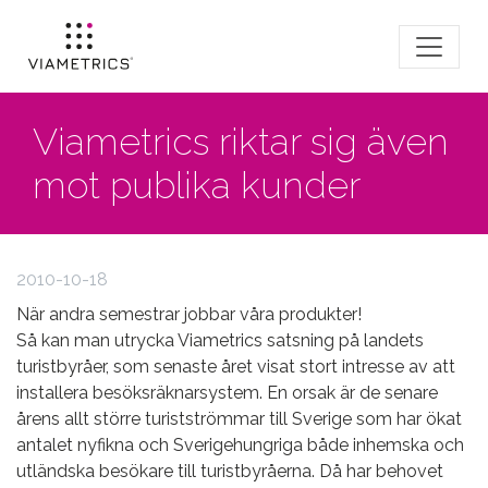
Viametrics riktar sig även
mot publika kunder
2010-10-18
När andra semestrar jobbar våra produkter!
Så kan man utrycka Viametrics satsning på landets
turistbyråer, som senaste året visat stort intresse av att
installera besöksräknarsystem. En orsak är de senare
årens allt större turistströmmar till Sverige som har ökat
antalet nyfikna och Sverigehungriga både inhemska och
utländska besökare till turistbyråerna. Då har behovet