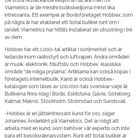
De stora rikstäckande kedjorna i all ära men för
Viametrics är de mindre butikskedjorna minst lika
intressanta. Ett exempel är Boråsföretaget Hobbex, som
på några år har etablerat ett tiotal butiker runt om i
landet. Viametrics har hittills installerat sin utrustning i tre
av dem.
Hobbex har ett 1.000-tal artiklar i sortimentet och är
ledande inom radiostyrt och luftvapen. Andra områden
är musik, elektronik, friluftsliv och Hobbex´ klassiska
område “de roliga prylarna”. Artiklarna kan också köpas i
företagets internetbutik. Känd är också Hobbex-
katalogen som läses av 100.000-tals svenskar varje år.
Butikerna finns idag i Borås, Eskilstuna, Gävle, Göteborg,
Kalmar, Malmö, Stockholm, Strömstad och Sundsvall.
-Hobbex är en jätteintressant kund för oss, säger
Johannes Anderklint på Viametrics. Det är roligt att
arbeta med en kund, som behöver vår expertis och inte
bara ett besöksräknarsystem. Runt ett tiotal butiker är