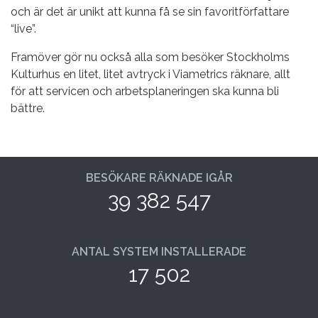
och är det är unikt att kunna få se sin favoritförfattare
“live”.
Framöver gör nu också alla som besöker Stockholms
Kulturhus en litet, litet avtryck i Viametrics räknare, allt
för att servicen och arbetsplaneringen ska kunna bli
bättre.
BESÖKARE RÄKNADE IGÅR
39 382 547
ANTAL SYSTEM INSTALLERADE
17 502