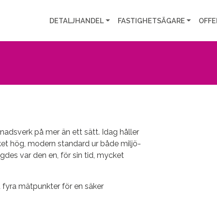
DETALJHANDEL
FASTIGHETSÄGARE
OFFE
adsverk på mer än ett sätt. Idag håller
et hög, modern standard ur både miljö-
des var den en, för sin tid, mycket
d fyra mätpunkter för en säker