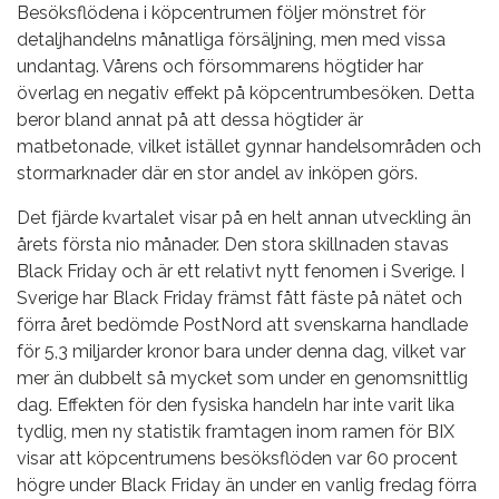
Besöksflödena i köpcentrumen följer mönstret för
detaljhandelns månatliga försäljning, men med vissa
undantag. Vårens och försommarens högtider har
överlag en negativ effekt på köpcentrumbesöken. Detta
beror bland annat på att dessa högtider är
matbetonade, vilket istället gynnar handelsområden och
stormarknader där en stor andel av inköpen görs.
Det fjärde kvartalet visar på en helt annan utveckling än
årets första nio månader. Den stora skillnaden stavas
Black Friday och är ett relativt nytt fenomen i Sverige. I
Sverige har Black Friday främst fått fäste på nätet och
förra året bedömde PostNord att svenskarna handlade
för 5,3 miljarder kronor bara under denna dag, vilket var
mer än dubbelt så mycket som under en genomsnittlig
dag. Effekten för den fysiska handeln har inte varit lika
tydlig, men ny statistik framtagen inom ramen för BIX
visar att köpcentrumens besöksflöden var 60 procent
högre under Black Friday än under en vanlig fredag förra