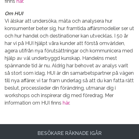
finns
här
.
Om HUI
Vi älskar att undersöka, mäta och analysera hur
konsumenter beter sig, hur framtida affärsmodeller ser ut
och hur handel och destinationer kan utvecklas. I 50 år
har vi på HUI hjälpt våra kunder att förstå omvärlden,
agera utifrån nya förutsättningar och kommunicera med
hjälp av väl underbyggd kunskap. Handelns mest
spännande tid är nu. Aldrig har behovet av analys varit
så stort som idag. HUI är din samarbetspartner på vägen
till nya affärer, vi tar fram underlag så att du kan fatta rätt
beslut, processleder din förändring, utmanar dig i
workshops och inspirerar dig med föredrag. Mer
information om HUI finns
här
.
BESÖKARE RÄKNADE IGÅR