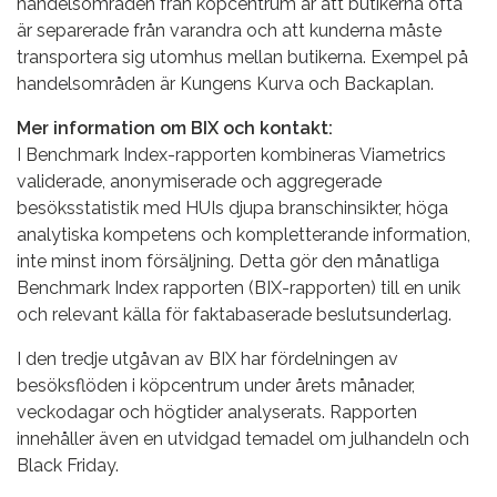
handelsområden från köpcentrum är att butikerna ofta
är separerade från varandra och att kunderna måste
transportera sig utomhus mellan butikerna. Exempel på
handelsområden är Kungens Kurva och Backaplan.
Mer information om BIX och kontakt:
I Benchmark Index-rapporten kombineras Viametrics
validerade, anonymiserade och aggregerade
besöksstatistik med HUIs djupa branschinsikter, höga
analytiska kompetens och kompletterande information,
inte minst inom försäljning. Detta gör den månatliga
Benchmark Index rapporten (BIX-rapporten) till en unik
och relevant källa för faktabaserade beslutsunderlag.
I den tredje utgåvan av BIX har fördelningen av
besöksflöden i köpcentrum under årets månader,
veckodagar och högtider analyserats. Rapporten
innehåller även en utvidgad temadel om julhandeln och
Black Friday.