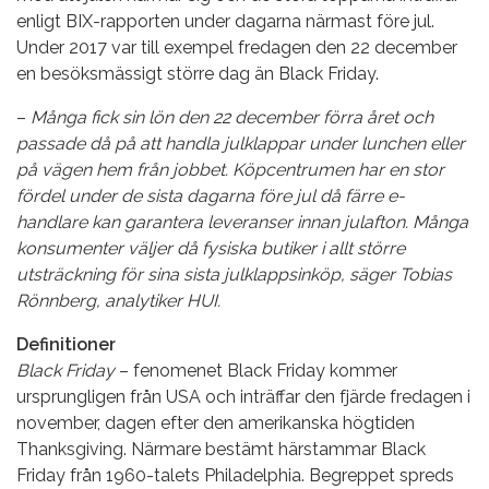
enligt BIX-rapporten under dagarna närmast före jul.
Under 2017 var till exempel fredagen den 22 december
en besöksmässigt större dag än Black Friday.
–
Många fick sin lön den 22 december förra året och
passade då på att handla julklappar under lunchen eller
på vägen hem från jobbet. Köpcentrumen har en stor
fördel under de sista dagarna före jul då färre e-
handlare kan garantera leveranser innan julafton. Många
konsumenter väljer då fysiska butiker i allt större
utsträckning för sina sista julklappsinköp, säger Tobias
Rönnberg, analytiker HUI.
Definitioner
Black Friday
– fenomenet Black Friday kommer
ursprungligen från USA och inträffar den fjärde fredagen i
november, dagen efter den amerikanska högtiden
Thanksgiving. Närmare bestämt härstammar Black
Friday från 1960-talets Philadelphia. Begreppet spreds