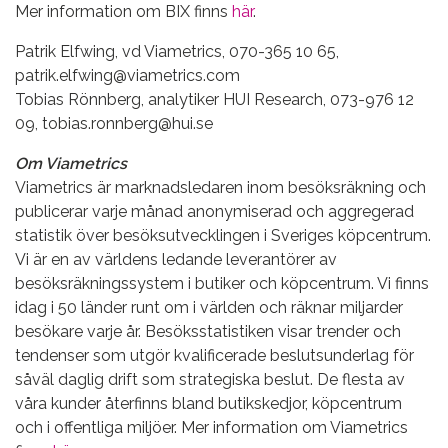
Mer information om BIX finns
här
.
Patrik Elfwing, vd Viametrics, 070-365 10 65,
patrik.elfwing@viametrics.com
Tobias Rönnberg, analytiker HUI Research, 073-976 12
09, tobias.ronnberg@hui.se
Om Viametrics
Viametrics är marknadsledaren inom besöksräkning och
publicerar varje månad anonymiserad och aggregerad
statistik över besöksutvecklingen i Sveriges köpcentrum.
Vi är en av världens ledande leverantörer av
besöksräkningssystem i butiker och köpcentrum. Vi finns
idag i 50 länder runt om i världen och räknar miljarder
besökare varje år. Besöksstatistiken visar trender och
tendenser som utgör kvalificerade beslutsunderlag för
såväl daglig drift som strategiska beslut. De flesta av
våra kunder återfinns bland butikskedjor, köpcentrum
och i offentliga miljöer. Mer information om Viametrics