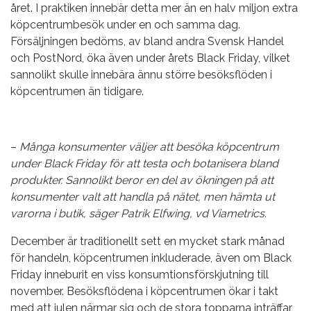
året. I praktiken innebär detta mer än en halv miljon extra
köpcentrumbesök under en och samma dag.
Försäljningen bedöms, av bland andra Svensk Handel
och PostNord, öka även under årets Black Friday, vilket
sannolikt skulle innebära ännu större besöksflöden i
köpcentrumen än tidigare.
–
Många konsumenter väljer att besöka köpcentrum
under Black Friday för att testa och botanisera bland
produkter. Sannolikt beror en del av ökningen på att
konsumenter valt att handla på nätet, men hämta ut
varorna i butik, säger Patrik Elfwing, vd Viametrics.
December är traditionellt sett en mycket stark månad
för handeln, köpcentrumen inkluderade, även om Black
Friday inneburit en viss konsumtionsförskjutning till
november. Besöksflödena i köpcentrumen ökar i takt
med att julen närmar sig och de stora topparna inträffar