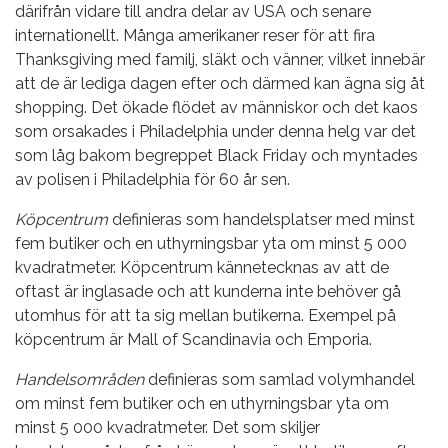
därifrån vidare till andra delar av USA och senare
internationellt. Många amerikaner reser för att fira
Thanksgiving med familj, släkt och vänner, vilket innebär
att de är lediga dagen efter och därmed kan ägna sig åt
shopping. Det ökade flödet av människor och det kaos
som orsakades i Philadelphia under denna helg var det
som låg bakom begreppet Black Friday och myntades
av polisen i Philadelphia för 60 år sen.
Köpcentrum
definieras som handelsplatser med minst
fem butiker och en uthyrningsbar yta om minst 5 000
kvadratmeter. Köpcentrum kännetecknas av att de
oftast är inglasade och att kunderna inte behöver gå
utomhus för att ta sig mellan butikerna. Exempel på
köpcentrum är Mall of Scandinavia och Emporia.
Handelsområden
definieras som samlad volymhandel
om minst fem butiker och en uthyrningsbar yta om
minst 5 000 kvadratmeter. Det som skiljer